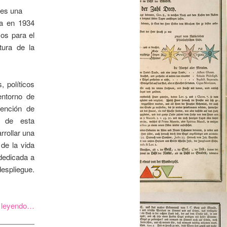
 es una
da en 1934
sos para el
atura de la
, políticos
entorno de
tención de
o de esta
arrollar una
 de la vida
dedicada a
espliegue.
r leyendo…