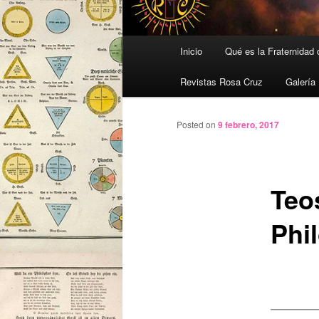
Menú
Inicio
Qué es la Fraternidad
principal
Revistas Rosa Cruz
Galería
Posted on
9 febrero, 2017
Teo
Phi