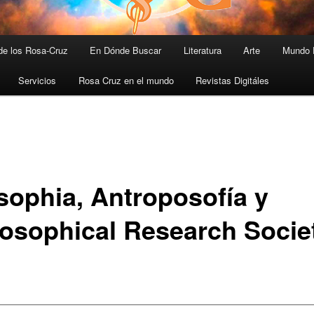
 de los Rosa-Cruz
En Dónde Buscar
Literatura
Arte
Mundo 
Servicios
Rosa Cruz en el mundo
Revistas Digitáles
sophia, Antroposofía y
losophical Research Socie