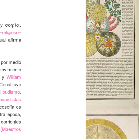
, y σοφία,
–
religioso
–
cual afirma
, por medio
 movimiento
y
William
Constituye
el
budismo
,
espiritistas
teosofía es
tra época,
orrientes
(
Maestros