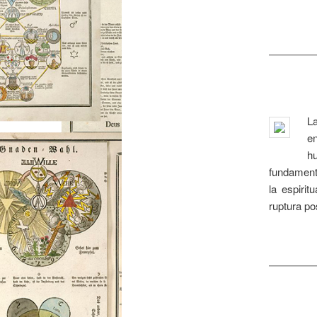
L
e
hu
fundament
la espirit
ruptura po