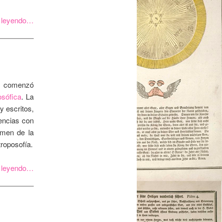
r leyendo…
es comenzó
sófica
. La
y escritos,
encias con
rmen de la
troposofía.
r leyendo…