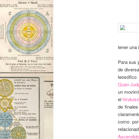
tener una 
Para sus p
de diversa
teosófico
Quan Jud
un movim
el
hinduis
de finale
clarament
como por 
relaciona
Ascendid