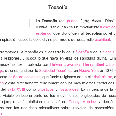
Teosofía
La
T
eosofía
(del
griego
: θεός,
theós
, ‘Dios’
sophía
, ‘sabiduría’) es un movimiento
filosófico
esotérico
que dio origen al
teosofismo
, el 
inspiración especial de lo divino por medio del desarrollo
espiritual
.
romotores, la teosofía es el desarrollo de la
filosofía
y de la
ciencia
s religiones, y busca lo que haya en ellas de sabiduría divina. El
 moderno fue impulsado por
Helena Blavatsky
,
Henry Steel Olcott
ge
, quienes fundaron la
Sociedad Teosófica
en
Nueva York
en 1875. 
iento
ecléctico
occidental
que funde religiones como el
cristianismo
, 
mo
y está directamente relacionado con los movimientos esotéricos
s del
siglo XVIII
como
gnósticos
y
rosacruces
. La influencia de la 
e visible en buena parte de los movimientos englobados de nues
ejemplo la “metafísica cristiana” de
Conny Méndez
y demás c
das con las doctrinas orientalistas sobre «niveles de ascensión» 
os
).