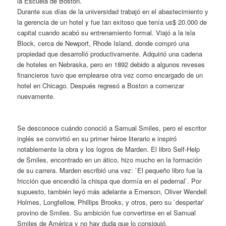
la Escuela de Boston.
Durante sus días de la universidad trabajó en el abastecimiento y
la gerencia de un hotel y fue tan exitoso que tenía us$ 20.000 de
capital cuando acabó su entrenamiento formal. Viajó a la isla
Block, cerca de Newport, Rhode Island, donde compró una
propiedad que desarrolló productivamente. Adquirió una cadena
de hoteles en Nebraska, pero en 1892 debido a algunos reveses
financieros tuvo que emplearse otra vez como encargado de un
hotel en Chicago. Después regresó a Boston a comenzar
nuevamente.
a
Se desconoce cuándo conoció a Samual Smiles, pero el escritor
inglés se convirtió en su primer héroe literario e inspiró
notablemente la obra y los logros de Marden. El libro Self-Help
de Smiles, encontrado en un ático, hizo mucho en la formación
de su carrera. Marden escribió una vez: `El pequeño libro fue la
fricción que encendió la chispa que dormía en el pedernal`. Por
supuesto, también leyó más adelante a Emerson, Oliver Wendell
Holmes, Longfellow, Phillips Brooks, y otros, pero su `despertar`
provino de Smiles. Su ambición fue convertirse en el Samual
Smiles de América y no hay duda que lo consiguió.