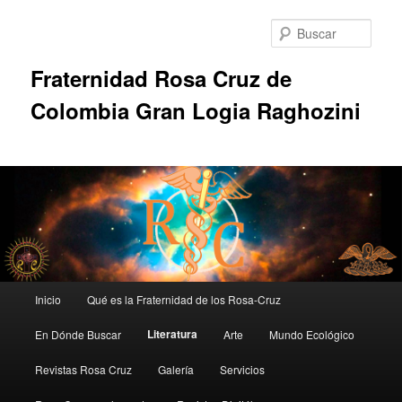
Ir
al
Busc
contenido
principal
Fraternidad Rosa Cruz de
Colombia Gran Logia Raghozini
Menú
Inicio
Qué es la Fraternidad de los Rosa-Cruz
principal
Literatura
En Dónde Buscar
Arte
Mundo Ecológico
Revistas Rosa Cruz
Galería
Servicios