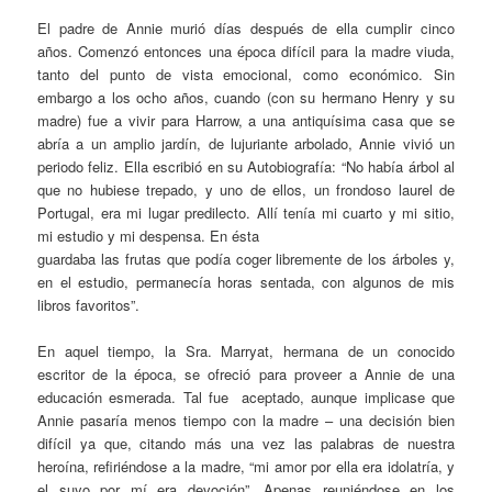
El padre de Annie murió días después de ella cumplir cinco
años. Comenzó entonces una época difícil para la madre viuda,
tanto del punto de vista emocional, como económico. Sin
embargo a los ocho años, cuando (con su hermano Henry y su
madre) fue a vivir para Harrow, a una antiquísima casa que se
abría a un amplio jardín, de lujuriante arbolado, Annie vivió un
periodo feliz. Ella escribió en su Autobiografía: “No había árbol al
que no hubiese trepado, y uno de ellos, un frondoso laurel de
Portugal, era mi lugar predilecto. Allí tenía mi cuarto y mi sitio,
mi estudio y mi despensa. En ésta
guardaba las frutas que podía coger libremente de los árboles y,
en el estudio, permanecía horas sentada, con algunos de mis
libros favoritos”.
En aquel tiempo, la Sra. Marryat, hermana de un conocido
escritor de la época, se ofreció para proveer a Annie de una
educación esmerada. Tal fue aceptado, aunque implicase que
Annie pasaría menos tiempo con la madre – una decisión bien
difícil ya que, citando más una vez las palabras de nuestra
heroína, refiriéndose a la madre, “mi amor por ella era idolatría, y
el suyo por mí era devoción”. Apenas reuniéndose en los