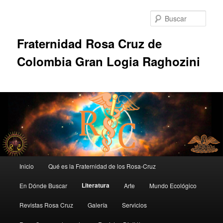
Ir
al
Busc
contenido
principal
Fraternidad Rosa Cruz de
Colombia Gran Logia Raghozini
Menú
Inicio
Qué es la Fraternidad de los Rosa-Cruz
principal
Literatura
En Dónde Buscar
Arte
Mundo Ecológico
Revistas Rosa Cruz
Galería
Servicios