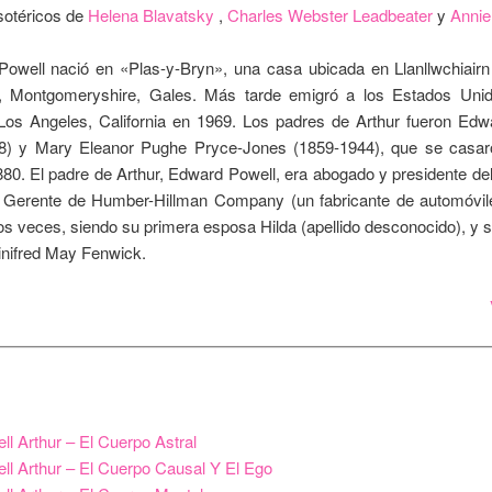
sotéricos de
Helena Blavatsky
,
Charles Webster Leadbeater
y
Annie
 Powell nació en «Plas-y-Bryn», una casa ubicada en Llanllwchiairn
 Montgomeryshire, Gales. Más tarde emigró a los Estados Uni
Los Angeles, California en 1969. Los padres de Arthur fueron Edw
8) y Mary Eleanor Pughe Pryce-Jones (1859-1944), que se casar
880. El padre de Arthur, Edward Powell, era abogado y presidente del
r Gerente de Humber-Hillman Company (un fabricante de automóvile
s veces, siendo su primera esposa Hilda (apellido desconocido), y
nifred May Fenwick.
ll Arthur – El Cuerpo Astral
ll Arthur – El Cuerpo Causal Y El Ego