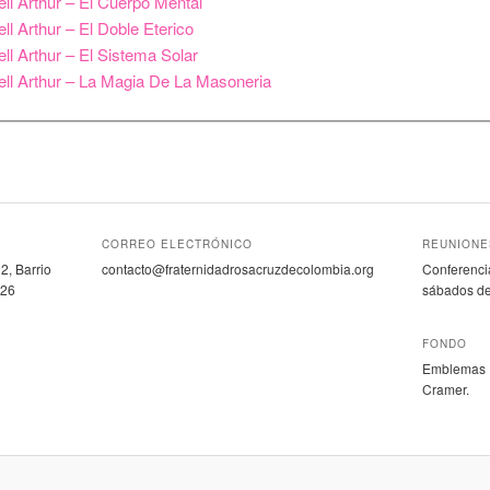
ll Arthur – El Cuerpo Mental
ll Arthur – El Doble Eterico
ll Arthur – El Sistema Solar
ll Arthur – La Magia De La Masoneria
CORREO ELECTRÓNICO
REUNIONE
2, Barrio
contacto@fraternidadrosacruzdecolombia.org
Conferencia
 26
sábados de
FONDO
Emblemas R
Cramer.