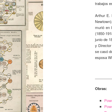
trabajos e
Arthur E.
Newtown),
murió en 
(1850-191
junio de 1
y Directo
se casó do
esposa Wi
Obras:
Powe
Powe