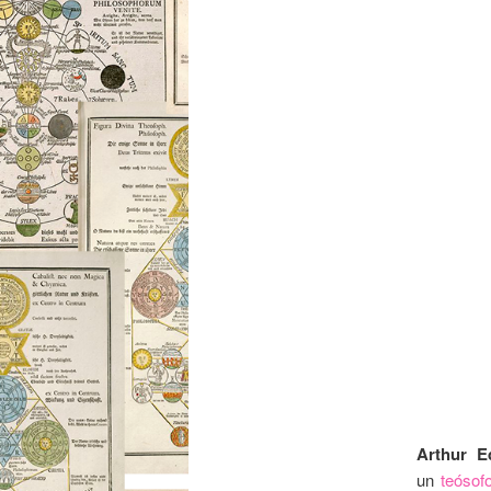
Arthur E
un
teósof