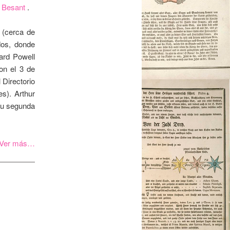
 Besant
.
 (cerca de
dos, donde
ard Powell
on el 3 de
 Directorio
s). Arthur
 su segunda
Ver más…