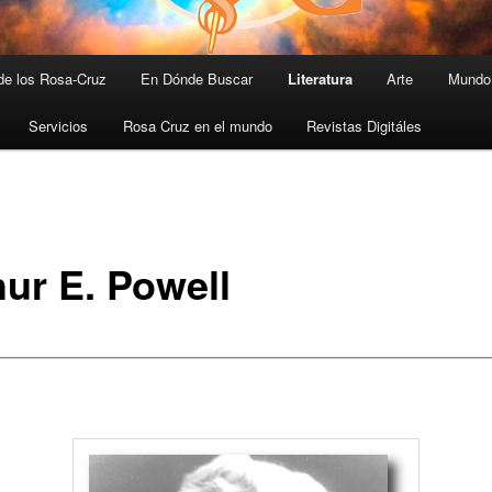
 de los Rosa-Cruz
En Dónde Buscar
Literatura
Arte
Mundo 
Servicios
Rosa Cruz en el mundo
Revistas Digitáles
hur E. Powell