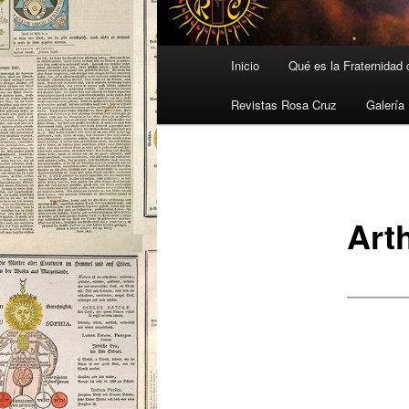
Menú
Inicio
Qué es la Fraternidad
principal
Revistas Rosa Cruz
Galería
Art