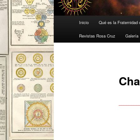
Menú
Inicio
Qué es la Fraternidad
principal
Revistas Rosa Cruz
Galería
Cha
________