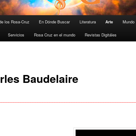
 de los Rosa-Cruz
En Dónde Buscar
Literatura
Arte
Mundo 
Servicios
Rosa Cruz en el mundo
Revistas Digitáles
rles Baudelaire
________________________________________________________