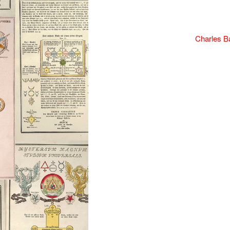
C
harles B