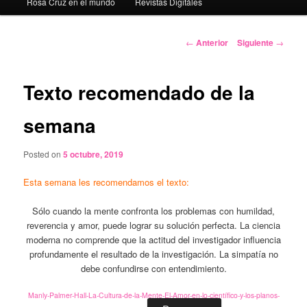
Rosa Cruz en el mundo
Revistas Digitáles
Navegación
←
Anterior
Siguiente
→
de
entradas
Texto recomendado de la
semana
Posted on
5 octubre, 2019
Esta semana les recomendamos el texto:
Sólo cuando la mente confronta los problemas con humildad,
reverencia y amor, puede lograr su solución perfecta. La ciencia
moderna no comprende que la actitud del investigador influencia
profundamente el resultado de la investigación. La simpatía no
debe confundirse con entendimiento.
Manly-Palmer-Hall-La-Cultura-de-la-Mente-El-Amor-en-lo-científico-y-los-planos-