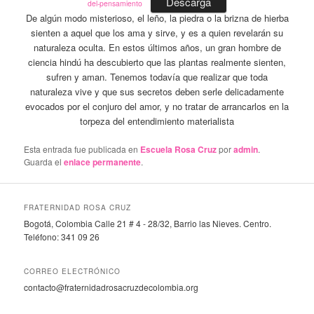
Descarga
del-pensamiento
De algún modo misterioso, el leño, la piedra o la brizna de hierba
sienten a aquel que los ama y sirve, y es a quien revelarán su
naturaleza oculta. En estos últimos años, un gran hombre de
ciencia hindú ha descubierto que las plantas realmente sienten,
sufren y aman. Tenemos todavía que realizar que toda
naturaleza vive y que sus secretos deben serle delicadamente
evocados por el conjuro del amor, y no tratar de arrancarlos en la
torpeza del entendimiento materialista
Esta entrada fue publicada en
Escuela Rosa Cruz
por
admin
.
Guarda el
enlace permanente
.
FRATERNIDAD ROSA CRUZ
Bogotá, Colombia Calle 21 # 4 - 28/32, Barrio las Nieves. Centro.
Teléfono: 341 09 26
CORREO ELECTRÓNICO
contacto@fraternidadrosacruzdecolombia.org