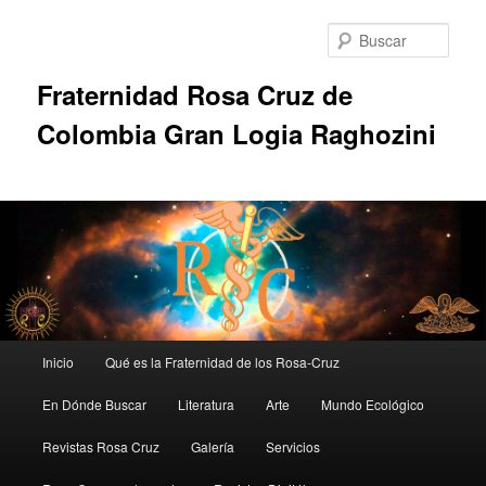
Ir
al
Busc
contenido
principal
Fraternidad Rosa Cruz de
Colombia Gran Logia Raghozini
Menú
Inicio
Qué es la Fraternidad de los Rosa-Cruz
principal
En Dónde Buscar
Literatura
Arte
Mundo Ecológico
Revistas Rosa Cruz
Galería
Servicios