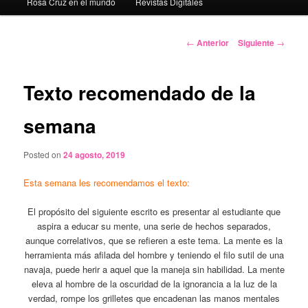
Rosa Cruz en el mundo
Revistas Digitáles
Navegación
←
Anterior
Siguiente
→
de
entradas
Texto recomendado de la
semana
Posted on
24 agosto, 2019
Esta semana les recomendamos el texto:
El propósito del siguiente escrito es presentar al estudiante que
aspira a educar su mente, una serie de hechos separados,
aunque correlativos, que se refieren a este tema. La mente es la
herramienta más afilada del hombre y teniendo el filo sutil de una
navaja, puede herir a aquel que la maneja sin habilidad. La mente
eleva al hombre de la oscuridad de la ignorancia a la luz de la
verdad, rompe los grilletes que encadenan las manos mentales