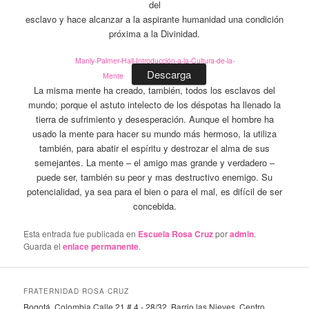
del
esclavo y hace alcanzar a la aspirante humanidad una condición
próxima a la Divinidad.
Manly-Palmer-Hall-Introducción-a-la-Cultura-de-la-
Descarga
Mente
La misma mente ha creado, también, todos los esclavos del
mundo; porque el astuto intelecto de los déspotas ha llenado la
tierra de sufrimiento y desesperación. Aunque el hombre ha
usado la mente para hacer su mundo más hermoso, la utiliza
también, para abatir el espíritu y destrozar el alma de sus
semejantes. La mente – el amigo mas grande y verdadero –
puede ser, también su peor y mas destructivo enemigo. Su
potencialidad, ya sea para el bien o para el mal, es difícil de ser
concebida.
Esta entrada fue publicada en
Escuela Rosa Cruz
por
admin
.
Guarda el
enlace permanente
.
FRATERNIDAD ROSA CRUZ
Bogotá, Colombia Calle 21 # 4 - 28/32, Barrio las Nieves. Centro.