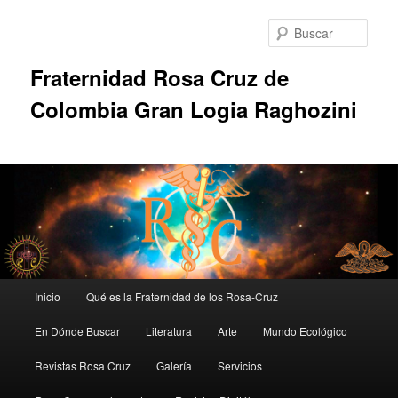
Ir
al
Busc
contenido
principal
Fraternidad Rosa Cruz de
Colombia Gran Logia Raghozini
Menú
Inicio
Qué es la Fraternidad de los Rosa-Cruz
principal
En Dónde Buscar
Literatura
Arte
Mundo Ecológico
Revistas Rosa Cruz
Galería
Servicios