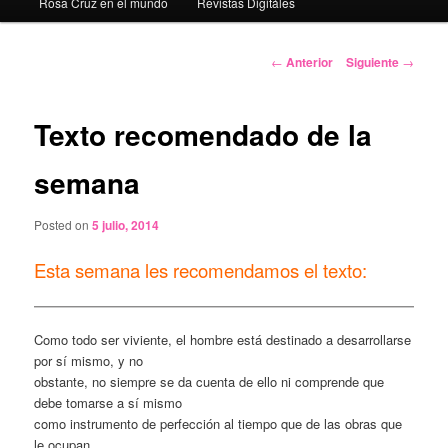
Rosa Cruz en el mundo
Revistas Digitáles
Navegación
←
Anterior
Siguiente
→
de
entradas
Texto recomendado de la
semana
Posted on
5 julio, 2014
Esta semana les recomendamos el texto:
Como todo ser viviente, el hombre está destinado a desarrollarse
por sí mismo, y no
obstante, no siempre se da cuenta de ello ni comprende que
debe tomarse a sí mismo
como instrumento de perfección al tiempo que de las obras que
le ocupan.