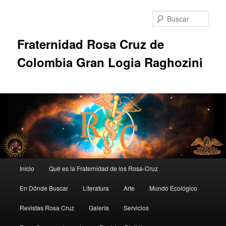
Ir
al
Busc
contenido
principal
Fraternidad Rosa Cruz de
Colombia Gran Logia Raghozini
Menú
Inicio
Qué es la Fraternidad de los Rosa-Cruz
principal
En Dónde Buscar
Literatura
Arte
Mundo Ecológico
Revistas Rosa Cruz
Galería
Servicios