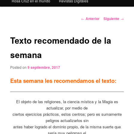
Rosa Cruz en el mundo
Revistas Digitáles
Navegación
←
Anterior
Siguiente
→
de
entradas
Texto recomendado de la
semana
Posted on
9 septiembre, 2017
Esta semana les recomendamos el texto:
El objeto de las religiones, la ciencia mística y la Magia es
actualizar, por medio de
ciertos ejercicios prácticos, estos centros; pero es sumamente
peligros actualizarlos sin
antes haber logrado el dominio propio, de la misma suerte que
sería muy peligroso el