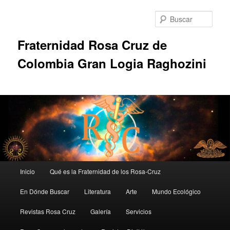
Ir
al
Busc
contenido
principal
Fraternidad Rosa Cruz de
Colombia Gran Logia Raghozini
Menú
Inicio
Qué es la Fraternidad de los Rosa-Cruz
principal
En Dónde Buscar
Literatura
Arte
Mundo Ecológico
Revistas Rosa Cruz
Galería
Servicios