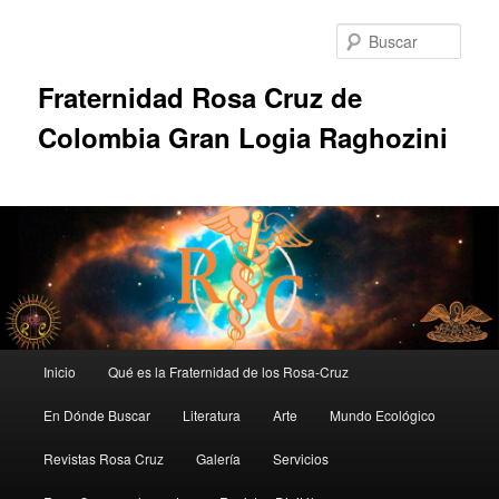
Ir
al
Busc
contenido
principal
Fraternidad Rosa Cruz de
Colombia Gran Logia Raghozini
Menú
Inicio
Qué es la Fraternidad de los Rosa-Cruz
principal
En Dónde Buscar
Literatura
Arte
Mundo Ecológico
Revistas Rosa Cruz
Galería
Servicios