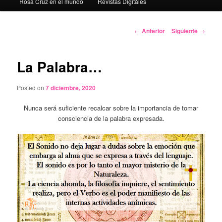
Rosa Cruz en el mundo
Revistas Digitáles
Navegación
←
Anterior
Siguiente
→
de
entradas
La Palabra…
Posted on
7 diciembre, 2020
Nunca será suficiente recalcar sobre la importancia de tomar
consciencia de la palabra expresada.