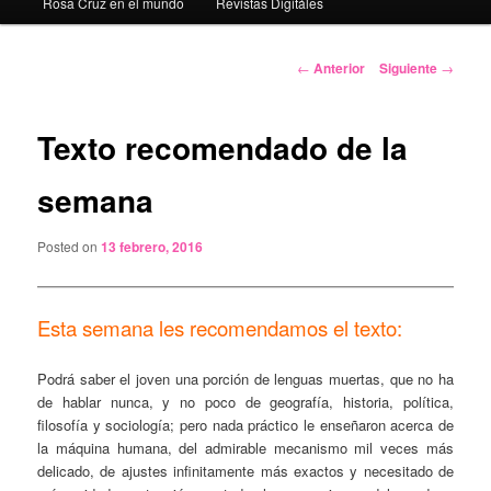
Rosa Cruz en el mundo
Revistas Digitáles
Navegación
←
Anterior
Siguiente
→
de
entradas
Texto recomendado de la
semana
Posted on
13 febrero, 2016
Esta semana les recomendamos el texto:
Podrá saber el joven una porción de lenguas muertas, que no ha
de hablar nunca, y no poco de geografía, historia, política,
filosofía y sociología; pero nada práctico le enseñaron acerca de
la máquina humana, del admirable mecanismo mil veces más
delicado, de ajustes infinitamente más exactos y necesitado de