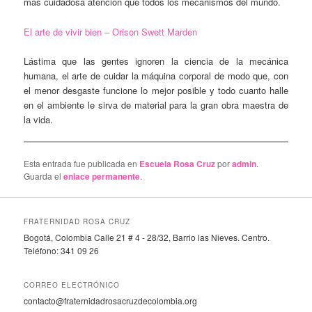
más cuidadosa atención que todos los mecanismos del mundo.
El arte de vivir bien – Orison Swett Marden
Lástima que las gentes ignoren la ciencia de la mecánica
humana, el arte de cuidar la máquina corporal de modo que, con
el menor desgaste funcione lo mejor posible y todo cuanto halle
en el ambiente le sirva de material para la gran obra maestra de
la vida.
Esta entrada fue publicada en
Escuela Rosa Cruz
por
admin
.
Guarda el
enlace permanente
.
FRATERNIDAD ROSA CRUZ
Bogotá, Colombia Calle 21 # 4 - 28/32, Barrio las Nieves. Centro.
Teléfono: 341 09 26
CORREO ELECTRÓNICO
contacto@fraternidadrosacruzdecolombia.org