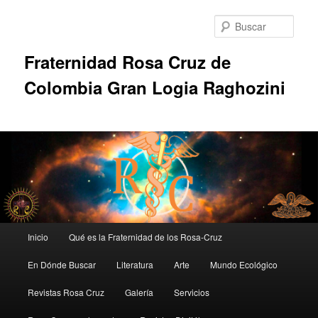
Ir
al
Busc
contenido
principal
Fraternidad Rosa Cruz de
Colombia Gran Logia Raghozini
Menú
Inicio
Qué es la Fraternidad de los Rosa-Cruz
principal
En Dónde Buscar
Literatura
Arte
Mundo Ecológico
Revistas Rosa Cruz
Galería
Servicios