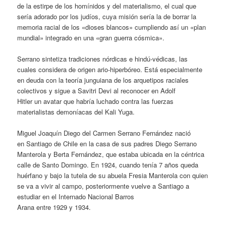
de la estirpe de los homínidos y del materialismo, el cual que
sería adorado por los judíos, cuya misión sería la de borrar la
memoria racial de los «dioses blancos» cumpliendo así un «plan
mundial» integrado en una «gran guerra cósmica».
Serrano sintetiza tradiciones nórdicas e hindú-védicas, las
cuales considera de origen ario-hiperbóreo. Está especialmente
en deuda con la teoría junguiana de los arquetipos raciales
colectivos y sigue a Savitri Devi al reconocer en Adolf
Hitler un avatar que habría luchado contra las fuerzas
materialistas demoníacas del Kali Yuga.
Miguel Joaquín Diego del Carmen Serrano Fernández nació
en Santiago de Chile en la casa de sus padres Diego Serrano
Manterola y Berta Fernández, que estaba ubicada en la céntrica
calle de Santo Domingo. En 1924, cuando tenía 7 años queda
huérfano y bajo la tutela de su abuela Fresia Manterola con quien
se va a vivir al campo, posteriormente vuelve a Santiago a
estudiar en el Internado Nacional Barros
Arana entre 1929 y 1934.