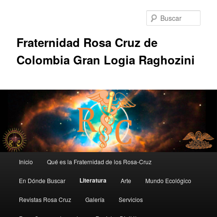
Ir
al
Busc
contenido
principal
Fraternidad Rosa Cruz de
Colombia Gran Logia Raghozini
Menú
Inicio
Qué es la Fraternidad de los Rosa-Cruz
principal
Literatura
En Dónde Buscar
Arte
Mundo Ecológico
Revistas Rosa Cruz
Galería
Servicios