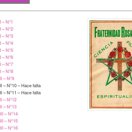
I – N°1
I – N°2
I – N°3
I – N°4
I – N°5
I – N°6
I – N°7
I – N°8
II – N°9
II – N°10 – Hace falta
II – N°11 – Hace falta
II – N°12
II – N°13
III – N°14
III – N°15
III – N°16