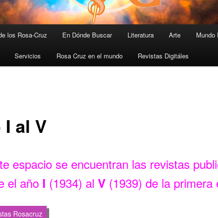
 de los Rosa-Cruz
En Dónde Buscar
Literatura
Arte
Mundo 
Servicios
Rosa Cruz en el mundo
Revistas Digitáles
I al V
te espacio se encuentran las revistas publ
e el año
(1934) al
(1939) de la primera
I
V
istas Rosacruz