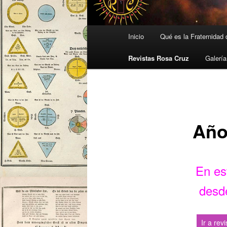
Menú
Inicio
Qué es la Fraternidad
principal
Revistas Rosa Cruz
Galería
Año 
En es
desd
Ir a rev