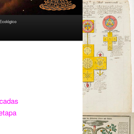
Ecológico
icadas
 etapa