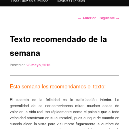
Rosa Cruz en el mundo
Revistas Digitáles
Navegación
←
Anterior
Siguiente
→
de
entradas
Texto recomendado de la
semana
Posted on
28 mayo, 2016
Esta semana les recomendamos el texto:
El secreto de la felicidad es la satisfacción interior. La
generalidad de los norteamericanos miran muchas cosas de
valor en la vida real tan rápidamente como el paisaje que a toda
velocidad atraviesan en su automóvil, pues aunque de cuando en
cuando alcen la vista para vislumbrar fugazmente la cumbre de