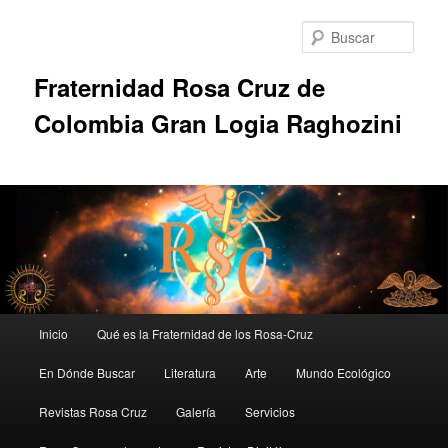
Ir
al
Busc
contenido
principal
Fraternidad Rosa Cruz de
Colombia Gran Logia Raghozini
Menú
Inicio
Qué es la Fraternidad de los Rosa-Cruz
principal
En Dónde Buscar
Literatura
Arte
Mundo Ecológico
Revistas Rosa Cruz
Galería
Servicios