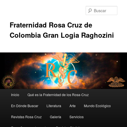
Ir
al
Busc
contenido
principal
Fraternidad Rosa Cruz de
Colombia Gran Logia Raghozini
Menú
Inicio
Qué es la Fraternidad de los Rosa-Cruz
principal
En Dónde Buscar
Literatura
Arte
Mundo Ecológico
Revistas Rosa Cruz
Galería
Servicios