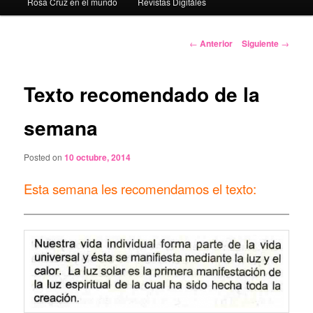
Rosa Cruz en el mundo
Revistas Digitáles
Navegación
←
Anterior
Siguiente
→
de
entradas
Texto recomendado de la
semana
Posted on
10 octubre, 2014
Esta semana les recomendamos el texto: