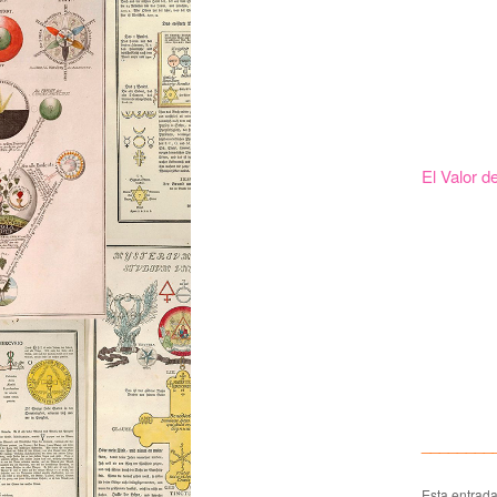
El Valor d
________
Esta entrad