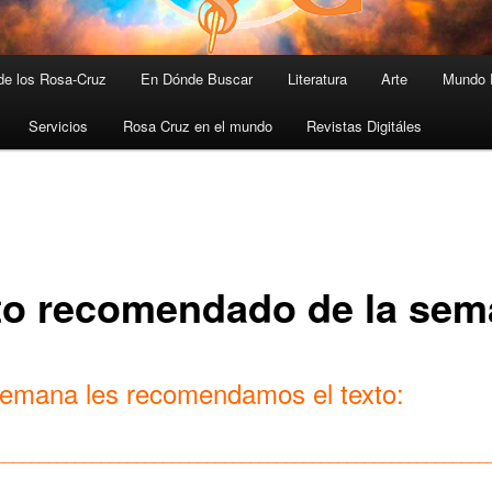
 de los Rosa-Cruz
En Dónde Buscar
Literatura
Arte
Mundo 
Servicios
Rosa Cruz en el mundo
Revistas Digitáles
to recomendado de la se
semana les recomendamos el texto:
________________________________________________________