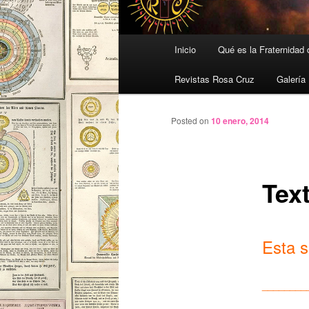
Menú
Inicio
Qué es la Fraternidad
principal
Revistas Rosa Cruz
Galería
Posted on
10 enero, 2014
Tex
Esta 
________