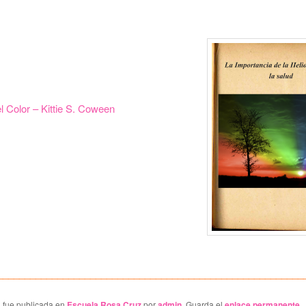
el Color – Kittie S. Coween
________________________________________________________
a fue publicada en
Escuela Rosa Cruz
por
admin
. Guarda el
enlace permanente
.