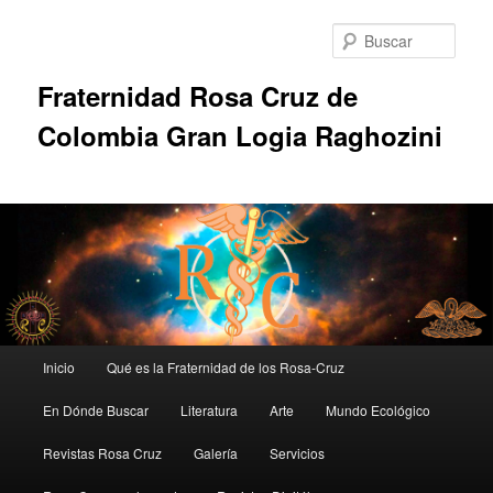
Ir
al
Busc
contenido
principal
Fraternidad Rosa Cruz de
Colombia Gran Logia Raghozini
Menú
Inicio
Qué es la Fraternidad de los Rosa-Cruz
principal
En Dónde Buscar
Literatura
Arte
Mundo Ecológico
Revistas Rosa Cruz
Galería
Servicios