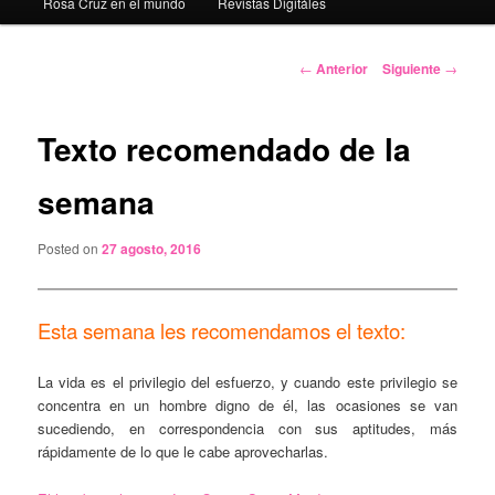
Rosa Cruz en el mundo
Revistas Digitáles
Navegación
←
Anterior
Siguiente
→
de
entradas
Texto recomendado de la
semana
Posted on
27 agosto, 2016
Esta semana les recomendamos el texto:
La vida es el privilegio del esfuerzo, y cuando este privilegio se
concentra en un hombre digno de él, las ocasiones se van
sucediendo, en correspondencia con sus aptitudes, más
rápidamente de lo que le cabe aprovecharlas.