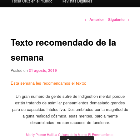
Rosa Cruz en el mundo
Revistas Digitáles
Navegación
←
Anterior
Siguiente
→
de
entradas
Texto recomendado de la
semana
Posted on
31 agosto, 2019
Esta semana les recomendamos el texto:
Un gran número de gente sufre de indigestión mental porque
están tratando de asimilar pensamientos demasiado grandes
para su capacidad intelectiva. Deslumbrados por la magnitud de
alguna realidad cósmica, esas mentes, parcialmente
desarrolladas, no son capaces de funcionar.
Manly-Palmer-Hall-La-Cultura-de-la-Mente-El-Entrenamiento-