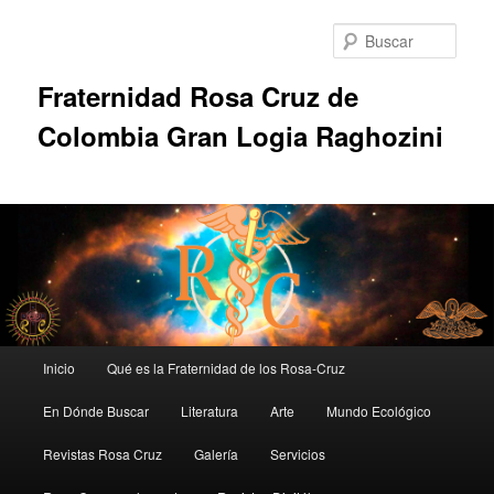
Ir
al
Busc
contenido
principal
Fraternidad Rosa Cruz de
Colombia Gran Logia Raghozini
Menú
Inicio
Qué es la Fraternidad de los Rosa-Cruz
principal
En Dónde Buscar
Literatura
Arte
Mundo Ecológico
Revistas Rosa Cruz
Galería
Servicios