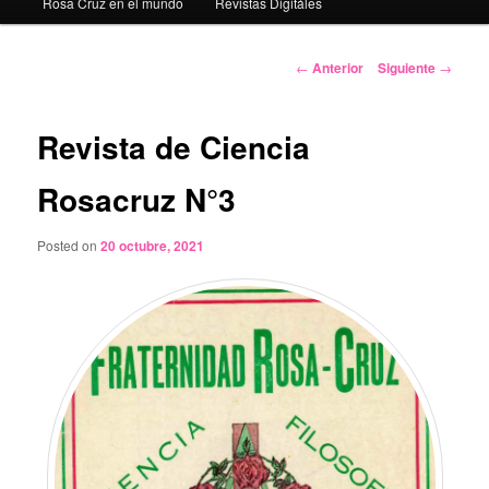
Rosa Cruz en el mundo
Revistas Digitáles
Navegación
←
Anterior
Siguiente
→
de
entradas
Revista de Ciencia
Rosacruz N°3
Posted on
20 octubre, 2021