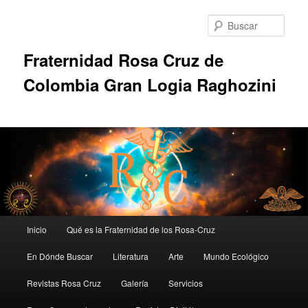
Ir
al
Busc
contenido
principal
Fraternidad Rosa Cruz de
Colombia Gran Logia Raghozini
Menú
Inicio
Qué es la Fraternidad de los Rosa-Cruz
principal
En Dónde Buscar
Literatura
Arte
Mundo Ecológico
Revistas Rosa Cruz
Galería
Servicios