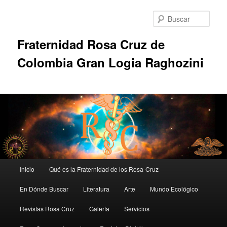
Ir
al
Busc
contenido
principal
Fraternidad Rosa Cruz de
Colombia Gran Logia Raghozini
Menú
Inicio
Qué es la Fraternidad de los Rosa-Cruz
principal
En Dónde Buscar
Literatura
Arte
Mundo Ecológico
Revistas Rosa Cruz
Galería
Servicios