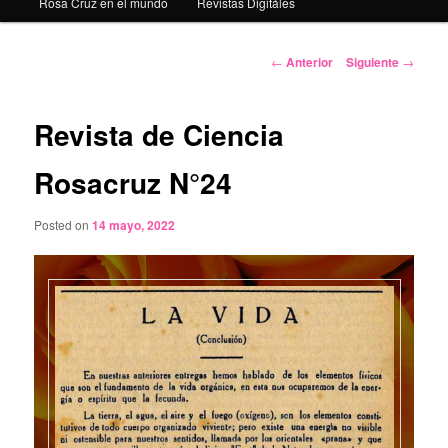
Rosa Cruz en el mundo
Revistas Digitáles
Navegación
←
Anterior
Siguiente
→
de
entradas
Revista de Ciencia
Rosacruz N°24
Posted on
14 mayo, 2022