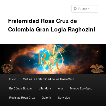
Ir
al
Busc
contenido
principal
Fraternidad Rosa Cruz de
Colombia Gran Logia Raghozini
Menú
Inicio
Qué es la Fraternidad de los Rosa-Cruz
principal
En Dónde Buscar
Literatura
Arte
Mundo Ecológico
Revistas Rosa Cruz
Galería
Servicios