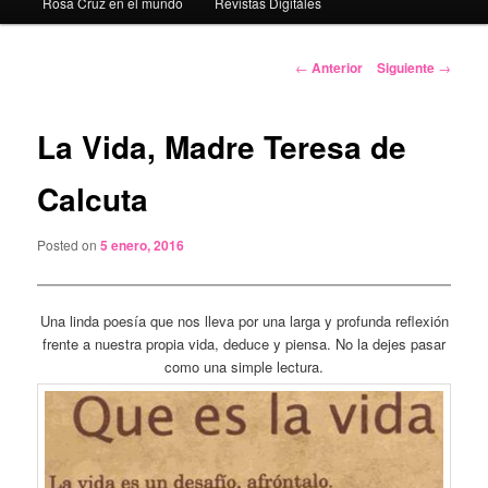
Rosa Cruz en el mundo
Revistas Digitáles
Navegación
←
Anterior
Siguiente
→
de
entradas
La Vida, Madre Teresa de
Calcuta
Posted on
5 enero, 2016
Una linda poesía que nos lleva por una larga y profunda reflexión
frente a nuestra propia vida, deduce y piensa. No la dejes pasar
como una simple lectura.