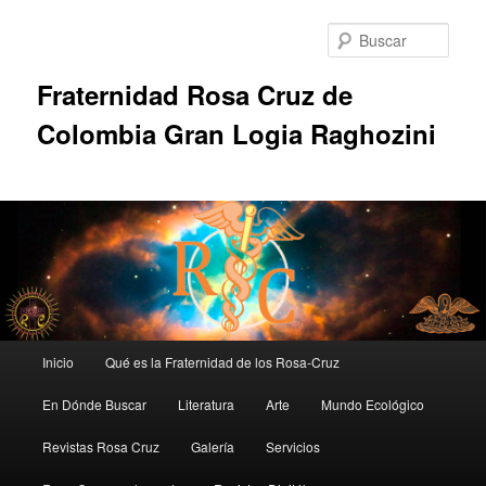
Ir
al
Busc
contenido
principal
Fraternidad Rosa Cruz de
Colombia Gran Logia Raghozini
Menú
Inicio
Qué es la Fraternidad de los Rosa-Cruz
principal
En Dónde Buscar
Literatura
Arte
Mundo Ecológico
Revistas Rosa Cruz
Galería
Servicios