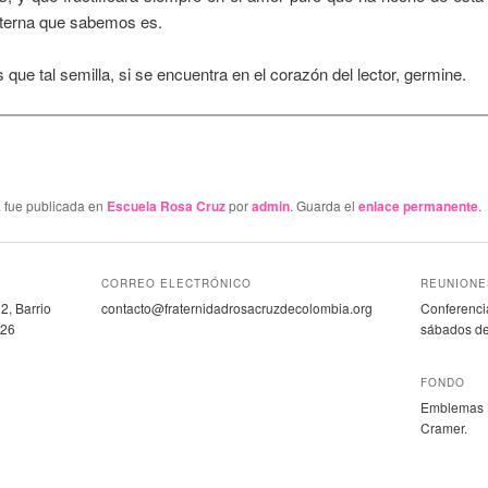
eterna que sabemos es.
ue tal semilla, si se encuentra en el corazón del lector, germine.
a fue publicada en
Escuela Rosa Cruz
por
admin
. Guarda el
enlace permanente
.
CORREO ELECTRÓNICO
REUNIONE
2, Barrio
contacto@fraternidadrosacruzdecolombia.org
Conferencia
 26
sábados de
FONDO
Emblemas R
Cramer.