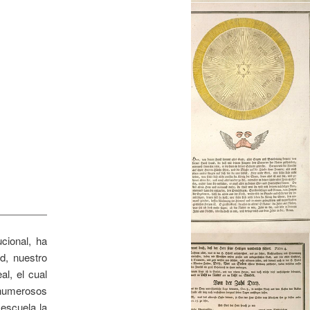
cional, ha
d, nuestro
al, el cual
 numerosos
 escuela la