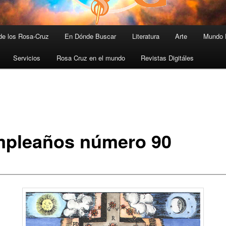
 de los Rosa-Cruz
En Dónde Buscar
Literatura
Arte
Mundo 
Servicios
Rosa Cruz en el mundo
Revistas Digitáles
pleaños número 90