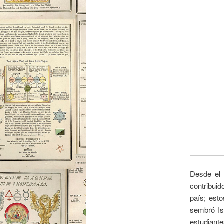
Desde el 
contribui
país; esto
sembró Is
estudiante