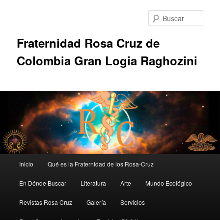
Ir
al
Busc
contenido
principal
Fraternidad Rosa Cruz de
Colombia Gran Logia Raghozini
Menú
Inicio
Qué es la Fraternidad de los Rosa-Cruz
principal
En Dónde Buscar
Literatura
Arte
Mundo Ecológico
Revistas Rosa Cruz
Galería
Servicios