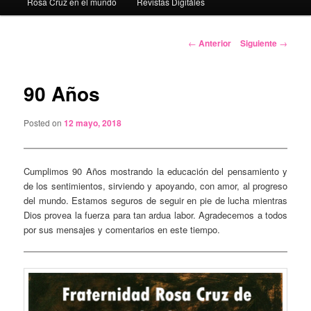
Rosa Cruz en el mundo
Revistas Digitáles
Navegación
←
Anterior
Siguiente
→
de
entradas
90 Años
Posted on
12 mayo, 2018
Cumplimos 90 Años mostrando la educación del pensamiento y
de los sentimientos, sirviendo y apoyando, con amor, al progreso
del mundo. Estamos seguros de seguir en pie de lucha mientras
Dios provea la fuerza para tan ardua labor. Agradecemos a todos
por sus mensajes y comentarios en este tiempo.